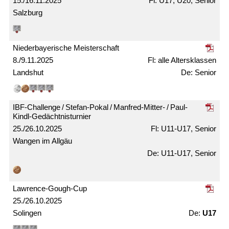
15./16.11.2025
U17, U20, Senior
Salzburg
Nieder­bayerische Meister­schaft
8./9.11.2025
alle Alters­klassen
Landshut
Senior
IBF-Challenge / Stefan-Pokal / Manfred-Mitter- / Paul-
Kindl-Gedächtnis­turnier
25./26.10.2025
U11-U17, Senior
Wangen im Allgäu
U11-U17, Senior
Lawrence-Gough-Cup
25./26.10.2025
Solingen
U17