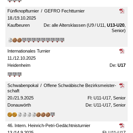
Fünfknopf­turnier / GEFRO Fecht­turnier
18./19.10.2025
Kaufbeuren
alle Alters­klassen (U9 / U11,
U13-U20
,
Senior)
Internationales Turnier
11./12.10.2025
Heidenheim
U17
Schwabenpokal / Offene Schwäbische Bezirks­meister­
schaft
20./21.9.2025
U11-U17, Senior
Donauwörth
U11-U17, Senior
46. Intern. Heinrich-Petri-Gedächtnis­turnier
13./14.9.2025
U11-U17