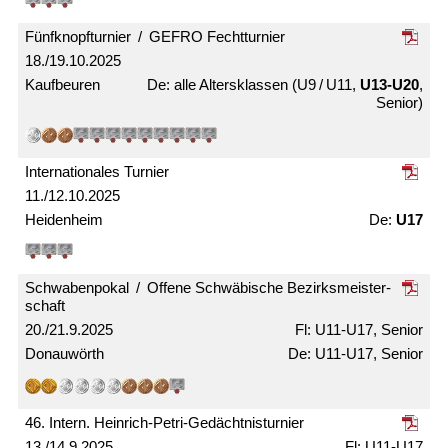
Fünfknopf­turnier / GEFRO Fecht­turnier
18./19.10.2025
Kaufbeuren
alle Alters­klassen (U9 / U11,
U13-U20
,
Senior)
Internationales Turnier
11./12.10.2025
Heidenheim
U17
Schwabenpokal / Offene Schwäbische Bezirks­meister­
schaft
20./21.9.2025
U11-U17, Senior
Donauwörth
U11-U17, Senior
46. Intern. Heinrich-Petri-Gedächtnis­turnier
13./14.9.2025
U11-U17