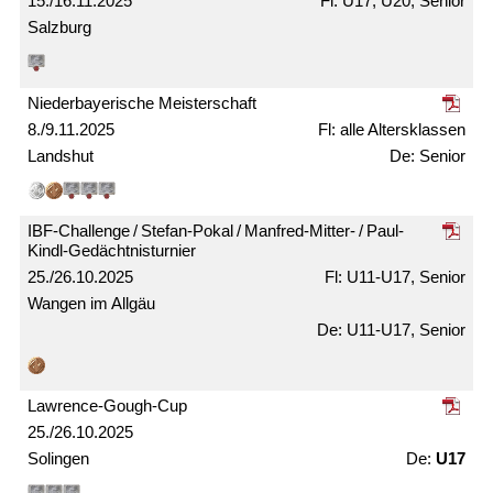
15./16.11.2025
U17, U20, Senior
Salzburg
Nieder­bayerische Meister­schaft
8./9.11.2025
alle Alters­klassen
Landshut
Senior
IBF-Challenge / Stefan-Pokal / Manfred-Mitter- / Paul-
Kindl-Gedächtnis­turnier
25./26.10.2025
U11-U17, Senior
Wangen im Allgäu
U11-U17, Senior
Lawrence-Gough-Cup
25./26.10.2025
Solingen
U17