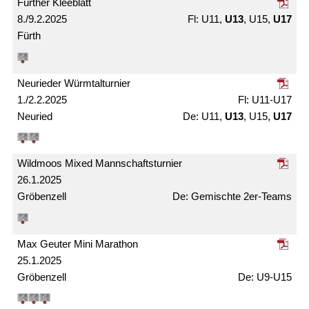
Fürther Kleeblatt
8./9.2.2025
U11,
U13
, U15,
U17
Fürth
Neurieder Würmtal­turnier
1./2.2.2025
U11-U17
Neuried
U11,
U13
, U15,
U17
Wildmoos Mixed Mann­schafts­turnier
26.1.2025
Gröbenzell
Gemischte 2er-Teams
Max Geuter Mini Marathon
25.1.2025
Gröbenzell
U9-U15