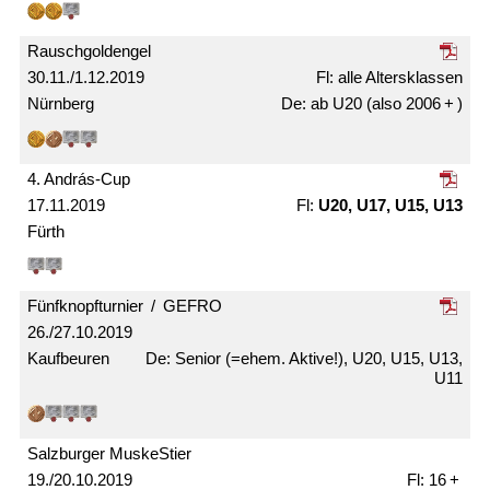
Rausch­gold­engel
30.11./1.12.2019
alle Alters­klassen
Nürnberg
ab U20 (also 2006 + )
4. András-Cup
17.11.2019
U20, U17, U15, U13
Fürth
Fünfknopf­­turnier / GEFRO
26./27.10.2019
Kaufbeuren
Senior (=ehem. Aktive!), U20, U15, U13,
U11
Salzburger MuskeStier
19./20.10.2019
16 +