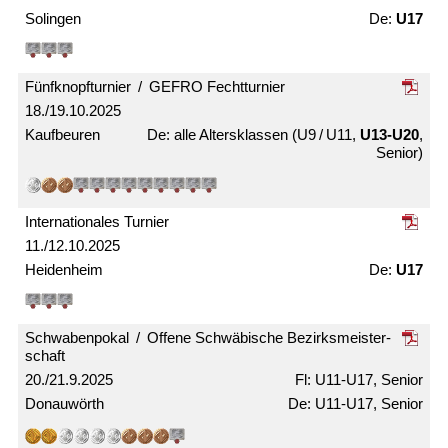
Solingen
U17
Fünfknopf­turnier / GEFRO Fecht­turnier
18./19.10.2025
Kaufbeuren
alle Alters­klassen (U9 / U11,
U13-U20
,
Senior)
Internationales Turnier
11./12.10.2025
Heidenheim
U17
Schwabenpokal / Offene Schwäbische Bezirks­meister­
schaft
20./21.9.2025
U11-U17, Senior
Donauwörth
U11-U17, Senior