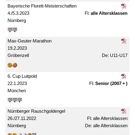
Bayerische Florett-Meister­schaften
4./5.3.2023
alle Alters­klassen
Nürnberg
Max-Geuter-Marathon
19.2.2023
Gröbenzell
U11-U17
6. Cup Luitpold
22.1.2023
Senior (2007 + )
München
Nürnberger Rausch­gold­engel
26./27.11.2022
alle Alters­klassen
Nürnberg
alle Alters­klassen