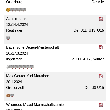
Ortenburg
Alle
Achalm­turnier
13./14.4.2024
Reutlingen
U11,
U13, U15
Bayerische Degen-Meister­schaft
16./17.3.2024
Ingolstadt
U11-U17, Senior
Max Geuter Mini Marathon
20.1.2024
Gröbenzell
U9-U15
Wildmoos Mixed Mann­schafts­turnier