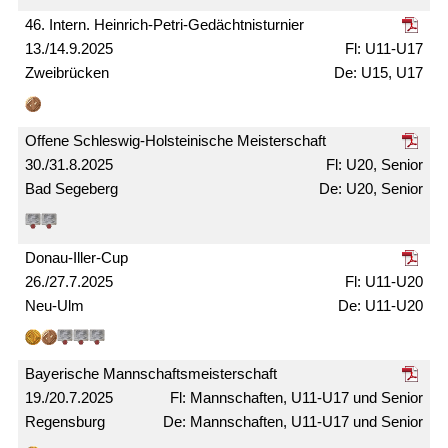
46. Intern. Heinrich-Petri-Gedächtnis­turnier
13./14.9.2025
U11-U17
Zweibrücken
U15, U17
Offene Schleswig-Holsteinische Meister­schaft
30./31.8.2025
U20, Senior
Bad Segeberg
U20, Senior
Donau-Iller-Cup
26./27.7.2025
U11-U20
Neu-Ulm
U11-U20
Bayerische Mann­schafts­meister­schaft
19./20.7.2025
Mann­schaften, U11-U17 und Senior
Regensburg
Mann­schaften, U11-U17 und Senior