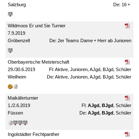
Salzburg
16 +
Wildmoos Er und Sie Turnier
7.9.2019
Gröbenzell
2er Teams Dame + Herr ab Junioren
Ober­bayerische Meister­schaft
29./30.6.2019
Aktive, Junioren, AJgd, BJgd, Schüler
Weilheim
Aktive, Junioren, AJgd, BJgd, Schüler
Maikäfer­turnier
1./2.6.2019
AJgd, BJgd
, Schüler
Füssen
AJgd, BJgd
, Schüler
Ingolstädter Fechtpanther