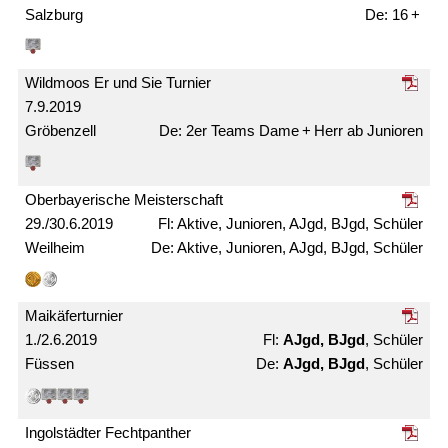
Salzburg
16 +
Wildmoos Er und Sie Turnier
7.9.2019
Gröbenzell
2er Teams Dame + Herr ab Junioren
Ober­bayerische Meister­schaft
29./30.6.2019
Aktive, Junioren, AJgd, BJgd, Schüler
Weilheim
Aktive, Junioren, AJgd, BJgd, Schüler
Maikäfer­turnier
1./2.6.2019
AJgd, BJgd
, Schüler
Füssen
AJgd, BJgd
, Schüler
Ingolstädter Fechtpanther