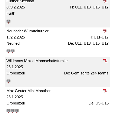
Fürther Kleeblatt
8./9.2.2025
U11,
U13
, U15,
U17
Fürth
Neurieder Würmtal­turnier
1./2.2.2025
U11-U17
Neuried
U11,
U13
, U15,
U17
Wildmoos Mixed Mann­schafts­turnier
26.1.2025
Gröbenzell
Gemischte 2er-Teams
Max Geuter Mini Marathon
25.1.2025
Gröbenzell
U9-U15