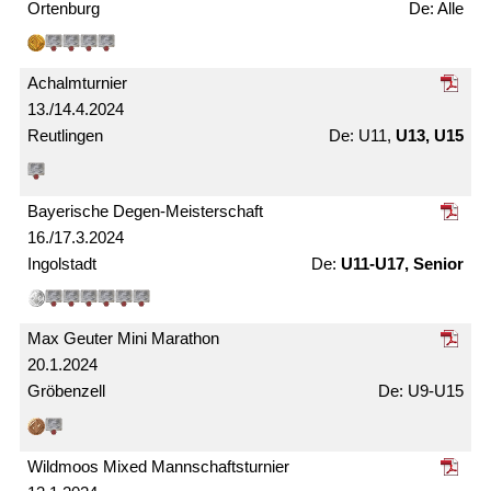
Ortenburg
Alle
Achalm­turnier
13./14.4.2024
Reutlingen
U11,
U13, U15
Bayerische Degen-Meister­schaft
16./17.3.2024
Ingolstadt
U11-U17, Senior
Max Geuter Mini Marathon
20.1.2024
Gröbenzell
U9-U15
Wildmoos Mixed Mann­schafts­turnier