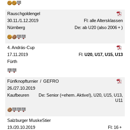
Rausch­gold­engel
30.11./1.12.2019
alle Alters­klassen
Nürnberg
ab U20 (also 2006 + )
4. András-Cup
17.11.2019
U20, U17, U15, U13
Fürth
Fünfknopf­­turnier / GEFRO
26./27.10.2019
Kaufbeuren
Senior (=ehem. Aktive!), U20, U15, U13,
U11
Salzburger MuskeStier
19./20.10.2019
16 +