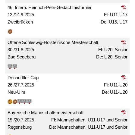
46. Intern. Heinrich-Petri-Gedächtnis­turnier
13./14.9.2025
U11-U17
Zweibrücken
U15, U17
Offene Schleswig-Holsteinische Meister­schaft
30./31.8.2025
U20, Senior
Bad Segeberg
U20, Senior
Donau-Iller-Cup
26./27.7.2025
U11-U20
Neu-Ulm
U11-U20
Bayerische Mann­schafts­meister­schaft
19./20.7.2025
Mann­schaften, U11-U17 und Senior
Regensburg
Mann­schaften, U11-U17 und Senior