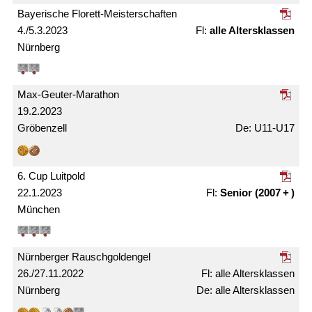
Bayerische Florett-Meister­schaften
4./5.3.2023
alle Alters­klassen
Nürnberg
Max-Geuter-Marathon
19.2.2023
Gröbenzell
U11-U17
6. Cup Luitpold
22.1.2023
Senior (2007 + )
München
Nürnberger Rausch­gold­engel
26./27.11.2022
alle Alters­klassen
Nürnberg
alle Alters­klassen