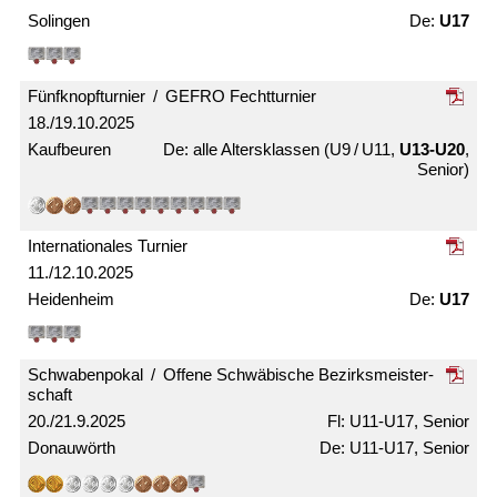
Solingen
U17
Fünfknopf­turnier / GEFRO Fecht­turnier
18./19.10.2025
Kaufbeuren
alle Alters­klassen (U9 / U11,
U13-U20
,
Senior)
Internationales Turnier
11./12.10.2025
Heidenheim
U17
Schwabenpokal / Offene Schwäbische Bezirks­meister­
schaft
20./21.9.2025
U11-U17, Senior
Donauwörth
U11-U17, Senior