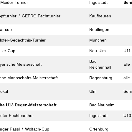
Meider-Turnier
Ingolstadt
Sen
pf­turnier / GEFRO Fecht­turnier
Kaufbeuren
tar cup
Reutlingen
ofer-Gedächtnis-Turnier
München
ller-Cup
Neu-Ulm
U11
Bad
yerische Meister­schaft
alle
Reichenhall
che Mann­schafts-Meister­schaft
Regensburg
alle
okal
Ulm
Seni
he U13 Degen-Meister­schaft
Bad Nauheim
ädter Fechtpanther
Ingolstadt
U13
urger Fassl / Wolfach-Cup
Ortenburg