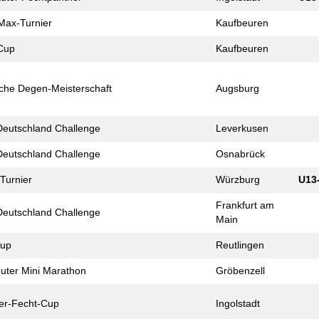
Max-Turnier
Kaufbeuren
-Cup
Kaufbeuren
che Degen-Meister­schaft
Augsburg
 Deutschland Challenge
Leverkusen
 Deutschland Challenge
Osnabrück
Turnier
Würzburg
U13
Frankfurt am
 Deutschland Challenge
Main
cup
Reutlingen
uter Mini Marathon
Gröbenzell
er-Fecht-Cup
Ingolstadt