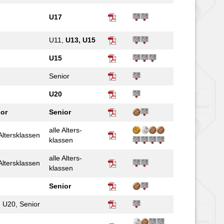
U17
U11,
U13, U15
U15
Senior
U20
ior
Senior
alle Alters­­
 Alters­klassen
klassen
alle Alters­
 Alters­klassen
klassen
Senior
 U20, Senior