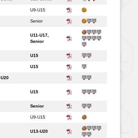
U9-U15
Senior
U11-U17,
Senior
U15
U15
-U20
U15
Senior
U9-U15
U13-U20