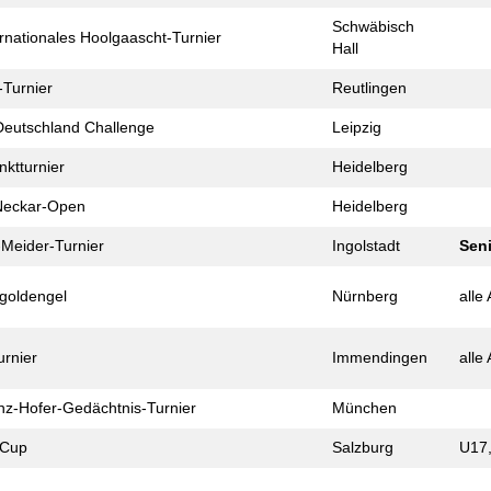
Schwäbisch
ernationales Hoolgaascht-Turnier
Hall
Turnier
Reutlingen
 Deutschland Challenge
Leipzig
kt­turnier
Heidelberg
Neckar-Open
Heidelberg
Meider-Turnier
Ingolstadt
Sen
gold­engel
Nürnberg
alle
urnier
Immendingen
alle
nz-Hofer-Gedächtnis-Turnier
München
 Cup
Salzburg
U17,