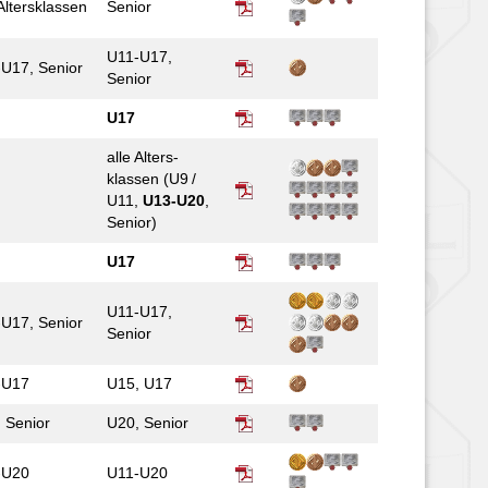
 Alters­klassen
Senior
U11-U17,
U17, Senior
Senior
U17
alle Alters­
klassen (U9 /
U11,
U13-U20
,
Senior)
U17
U11-U17,
U17, Senior
Senior
-U17
U15, U17
 Senior
U20, Senior
-U20
U11-U20