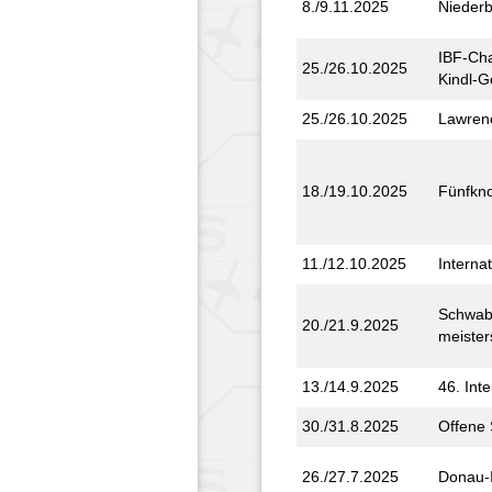
8./9.11.2025
Nieder­
IBF-Cha
25./26.10.2025
Kindl-G
25./26.10.2025
Lawren
18./19.10.2025
Fünfkno
11./12.10.2025
Interna
Schwab
20./21.9.2025
meister­
13./14.9.2025
46. Inte
30./31.8.2025
Offene 
26./27.7.2025
Donau-I