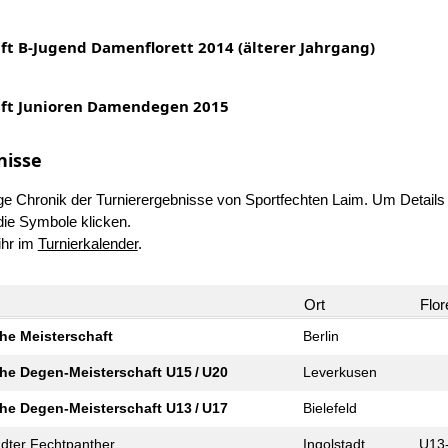
ft B-Jugend Damenflorett 2014 (älterer Jahrgang)
aft Junioren Damendegen 2015
nisse
ändige Chronik der Turnierergebnisse von Sportfechten Laim. Um Detai
die Symbole klicken.
ihr im
Turnierkalender
.
Ort
Flor
he Meister­schaft
Berlin
he Degen-Meister­schaft U15 / U20
Leverkusen
he Degen-Meister­schaft U13 / U17
Bielefeld
ädter Fechtpanther
Ingolstadt
U13