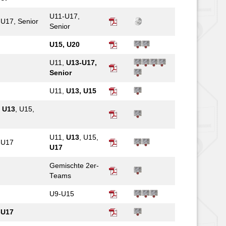
U11-U17,
U17, Senior
Senior
U15, U20
U11,
U13-U17,
Senior
U11,
U13, U15
,
U13
, U15,
U11,
U13
, U15,
-U17
U17
Gemischte 2er-
Teams
U9-U15
-U17