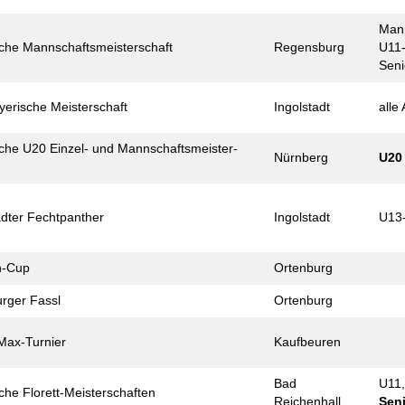
Mann
che Mann­schafts­meister­schaft
Regensburg
U11
Seni
yerische Meister­schaft
Ingolstadt
alle 
che U20 Einzel- und Mann­schafts­meister­
Nürnberg
U20
ädter Fechtpanther
Ingolstadt
U13
h-Cup
Ortenburg
rger Fassl
Ortenburg
Max-Turnier
Kaufbeuren
Bad
U11
che Florett-Meister­schaften
Reichenhall
Sen