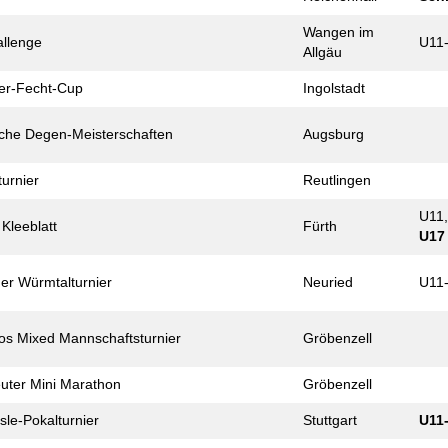
Wangen im
allenge
U11-
Allgäu
er-Fecht-Cup
Ingolstadt
che Degen-Meister­schaften
Augsburg
turnier
Reutlingen
U11
 Kleeblatt
Fürth
U17
er Würmtal­turnier
Neuried
U11
s Mixed Mann­schafts­turnier
Gröbenzell
uter Mini Marathon
Gröbenzell
sle-Pokal­turnier
Stuttgart
U11