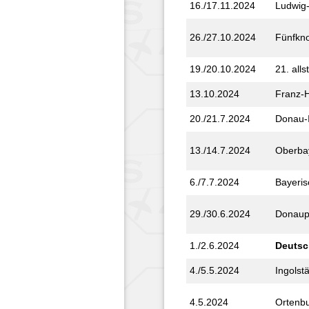
16./17.11.2024
Ludwig-
26./27.10.2024
Fünfkno
19./20.10.2024
21. alls
13.10.2024
Franz-H
20./21.7.2024
Donau-I
13./14.7.2024
Ober­ba
6./7.7.2024
Bayeris
29./30.6.2024
Donaup
1./2.6.2024
Deutsc
4./5.5.2024
Ingolst
4.5.2024
Ortenb