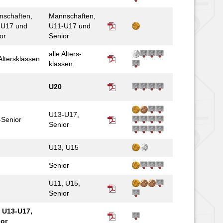
­schaften,
Mann­schaften,
-U17 und
U11-U17 und
or
Senior
alle Alters­
Alters­­klassen
klassen
U20
U13-U17,
-Senior
Senior
U13, U15
Senior
U11, U15,
Senior
,
U13-U17,
ior