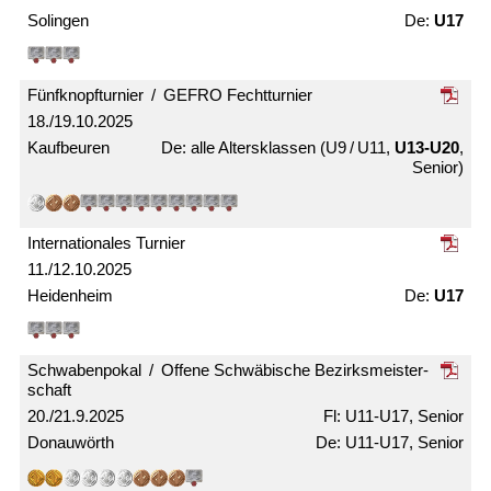
Solingen
U17
Fünfknopf­turnier / GEFRO Fecht­turnier
18./19.10.2025
Kaufbeuren
alle Alters­klassen (U9 / U11,
U13-U20
,
Senior)
Internationales Turnier
11./12.10.2025
Heidenheim
U17
Schwabenpokal / Offene Schwäbische Bezirks­meister­
schaft
20./21.9.2025
U11-U17, Senior
Donauwörth
U11-U17, Senior