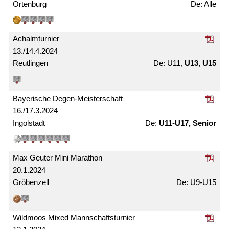
Ortenburg
Alle
Achalm­turnier
13./14.4.2024
Reutlingen
U11,
U13, U15
Bayerische Degen-Meister­schaft
16./17.3.2024
Ingolstadt
U11-U17, Senior
Max Geuter Mini Marathon
20.1.2024
Gröbenzell
U9-U15
Wildmoos Mixed Mann­schafts­turnier