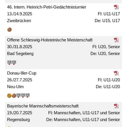
46. Intern. Heinrich-Petri-Gedächtnis­turnier
13./14.9.2025
U11-U17
Zweibrücken
U15, U17
Offene Schleswig-Holsteinische Meister­schaft
30./31.8.2025
U20, Senior
Bad Segeberg
U20, Senior
Donau-Iller-Cup
26./27.7.2025
U11-U20
Neu-Ulm
U11-U20
Bayerische Mann­schafts­meister­schaft
19./20.7.2025
Mann­schaften, U11-U17 und Senior
Regensburg
Mann­schaften, U11-U17 und Senior