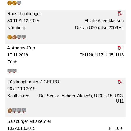
Rausch­gold­engel
30.11./1.12.2019
alle Alters­klassen
Nürnberg
ab U20 (also 2006 + )
4. András-Cup
17.11.2019
U20, U17, U15, U13
Fürth
Fünfknopf­­turnier / GEFRO
26./27.10.2019
Kaufbeuren
Senior (=ehem. Aktive!), U20, U15, U13,
U11
Salzburger MuskeStier
19./20.10.2019
16 +