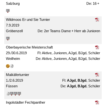
Salzburg
16 +
Wildmoos Er und Sie Turnier
7.9.2019
Gröbenzell
2er Teams Dame + Herr ab Junioren
Ober­bayerische Meister­schaft
29./30.6.2019
Aktive, Junioren, AJgd, BJgd, Schüler
Weilheim
Aktive, Junioren, AJgd, BJgd, Schüler
Maikäfer­turnier
1./2.6.2019
AJgd, BJgd
, Schüler
Füssen
AJgd, BJgd
, Schüler
Ingolstädter Fechtpanther