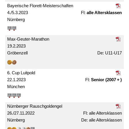
Bayerische Florett-Meister­schaften
4./5.3.2023
alle Alters­klassen
Nürnberg
Max-Geuter-Marathon
19.2.2023
Gröbenzell
U11-U17
6. Cup Luitpold
22.1.2023
Senior (2007 + )
München
Nürnberger Rausch­gold­engel
26./27.11.2022
alle Alters­klassen
Nürnberg
alle Alters­klassen