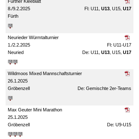
Fürther Kleeblatt
8./9.2.2025
U11,
U13
, U15,
U17
Fürth
Neurieder Würmtal­turnier
1./2.2.2025
U11-U17
Neuried
U11,
U13
, U15,
U17
Wildmoos Mixed Mann­schafts­turnier
26.1.2025
Gröbenzell
Gemischte 2er-Teams
Max Geuter Mini Marathon
25.1.2025
Gröbenzell
U9-U15