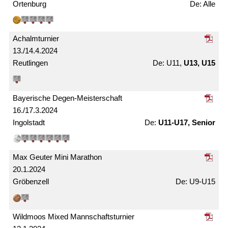
Ortenburg
Alle
Achalm­turnier
13./14.4.2024
Reutlingen
U11,
U13, U15
Bayerische Degen-Meister­schaft
16./17.3.2024
Ingolstadt
U11-U17, Senior
Max Geuter Mini Marathon
20.1.2024
Gröbenzell
U9-U15
Wildmoos Mixed Mann­schafts­turnier