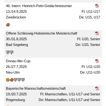
46. Intern. Heinrich-Petri-Gedächtnis­turnier
13./14.9.2025
U11-U17
Zweibrücken
U15, U17
Offene Schleswig-Holsteinische Meister­schaft
30./31.8.2025
U20, Senior
Bad Segeberg
U20, Senior
Donau-Iller-Cup
26./27.7.2025
U11-U20
Neu-Ulm
U11-U20
Bayerische Mann­schafts­meister­schaft
19./20.7.2025
Mann­schaften, U11-U17 und Senior
Regensburg
Mann­schaften, U11-U17 und Senior