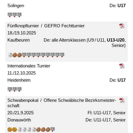
Solingen
U17
Fünfknopf­turnier / GEFRO Fecht­turnier
18./19.10.2025
Kaufbeuren
alle Alters­klassen (U9 / U11,
U13-U20
,
Senior)
Internationales Turnier
11./12.10.2025
Heidenheim
U17
Schwabenpokal / Offene Schwäbische Bezirks­meister­
schaft
20./21.9.2025
U11-U17, Senior
Donauwörth
U11-U17, Senior