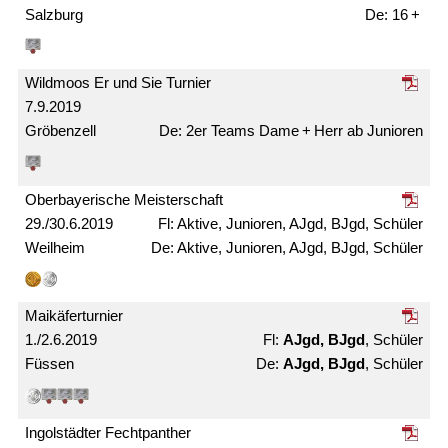
Salzburg
16 +
Wildmoos Er und Sie Turnier
7.9.2019
Gröbenzell
2er Teams Dame + Herr ab Junioren
Ober­bayerische Meister­schaft
29./30.6.2019
Aktive, Junioren, AJgd, BJgd, Schüler
Weilheim
Aktive, Junioren, AJgd, BJgd, Schüler
Maikäfer­turnier
1./2.6.2019
AJgd, BJgd
, Schüler
Füssen
AJgd, BJgd
, Schüler
Ingolstädter Fechtpanther