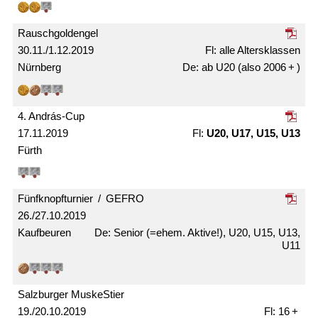
Rausch­gold­engel
30.11./1.12.2019
alle Alters­klassen
Nürnberg
ab U20 (also 2006 + )
4. András-Cup
17.11.2019
U20, U17, U15, U13
Fürth
Fünfknopf­­turnier / GEFRO
26./27.10.2019
Kaufbeuren
Senior (=ehem. Aktive!), U20, U15, U13,
U11
Salzburger MuskeStier
19./20.10.2019
16 +