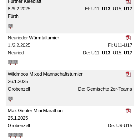
Fürther Kleeblatt
8./9.2.2025
U11,
U13
, U15,
U17
Fürth
Neurieder Würmtal­turnier
1./2.2.2025
U11-U17
Neuried
U11,
U13
, U15,
U17
Wildmoos Mixed Mann­schafts­turnier
26.1.2025
Gröbenzell
Gemischte 2er-Teams
Max Geuter Mini Marathon
25.1.2025
Gröbenzell
U9-U15