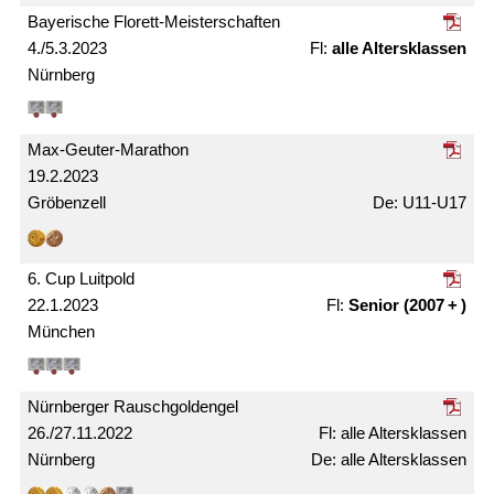
Bayerische Florett-Meister­schaften
4./5.3.2023
alle Alters­klassen
Nürnberg
Max-Geuter-Marathon
19.2.2023
Gröbenzell
U11-U17
6. Cup Luitpold
22.1.2023
Senior (2007 + )
München
Nürnberger Rausch­gold­engel
26./27.11.2022
alle Alters­klassen
Nürnberg
alle Alters­klassen