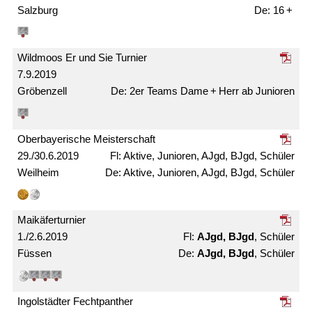
Salzburg
16 +
Wildmoos Er und Sie Turnier
7.9.2019
Gröbenzell
2er Teams Dame + Herr ab Junioren
Ober­bayerische Meister­schaft
29./30.6.2019
Aktive, Junioren, AJgd, BJgd, Schüler
Weilheim
Aktive, Junioren, AJgd, BJgd, Schüler
Maikäfer­turnier
1./2.6.2019
AJgd, BJgd
, Schüler
Füssen
AJgd, BJgd
, Schüler
Ingolstädter Fechtpanther