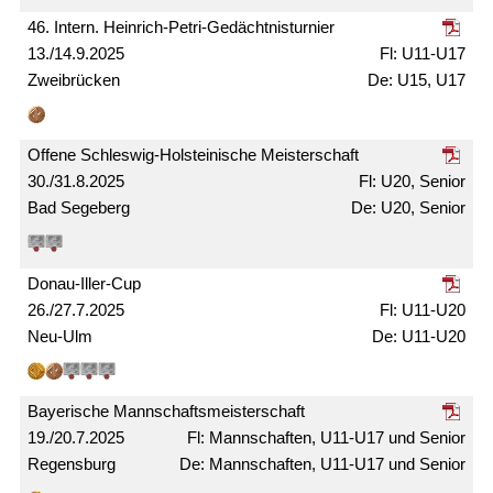
46. Intern. Heinrich-Petri-Gedächtnis­turnier
13./14.9.2025
U11-U17
Zweibrücken
U15, U17
Offene Schleswig-Holsteinische Meister­schaft
30./31.8.2025
U20, Senior
Bad Segeberg
U20, Senior
Donau-Iller-Cup
26./27.7.2025
U11-U20
Neu-Ulm
U11-U20
Bayerische Mann­schafts­meister­schaft
19./20.7.2025
Mann­schaften, U11-U17 und Senior
Regensburg
Mann­schaften, U11-U17 und Senior