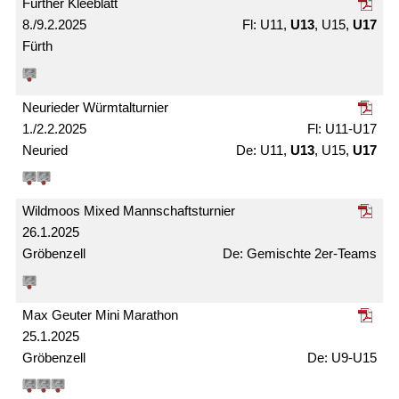
Fürther Kleeblatt
8./9.2.2025
U11,
U13
, U15,
U17
Fürth
Neurieder Würmtal­turnier
1./2.2.2025
U11-U17
Neuried
U11,
U13
, U15,
U17
Wildmoos Mixed Mann­schafts­turnier
26.1.2025
Gröbenzell
Gemischte 2er-Teams
Max Geuter Mini Marathon
25.1.2025
Gröbenzell
U9-U15