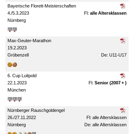
Bayerische Florett-Meister­schaften
4./5.3.2023
alle Alters­klassen
Nürnberg
Max-Geuter-Marathon
19.2.2023
Gröbenzell
U11-U17
6. Cup Luitpold
22.1.2023
Senior (2007 + )
München
Nürnberger Rausch­gold­engel
26./27.11.2022
alle Alters­klassen
Nürnberg
alle Alters­klassen