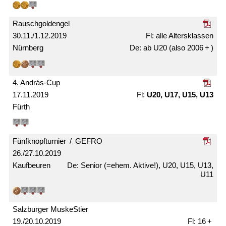
Rausch­gold­engel
30.11./1.12.2019
alle Alters­klassen
Nürnberg
ab U20 (also 2006 + )
4. András-Cup
17.11.2019
U20, U17, U15, U13
Fürth
Fünfknopf­­turnier / GEFRO
26./27.10.2019
Kaufbeuren
Senior (=ehem. Aktive!), U20, U15, U13,
U11
Salzburger MuskeStier
19./20.10.2019
16 +