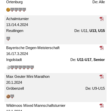
Ortenburg
Alle
Achalm­turnier
13./14.4.2024
Reutlingen
U11,
U13, U15
Bayerische Degen-Meister­schaft
16./17.3.2024
Ingolstadt
U11-U17, Senior
Max Geuter Mini Marathon
20.1.2024
Gröbenzell
U9-U15
Wildmoos Mixed Mann­schafts­turnier