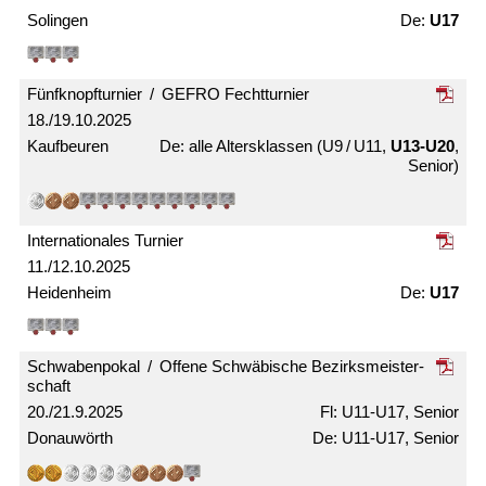
Solingen
U17
Fünfknopf­turnier / GEFRO Fecht­turnier
18./19.10.2025
Kaufbeuren
alle Alters­klassen (U9 / U11,
U13-U20
,
Senior)
Internationales Turnier
11./12.10.2025
Heidenheim
U17
Schwabenpokal / Offene Schwäbische Bezirks­meister­
schaft
20./21.9.2025
U11-U17, Senior
Donauwörth
U11-U17, Senior