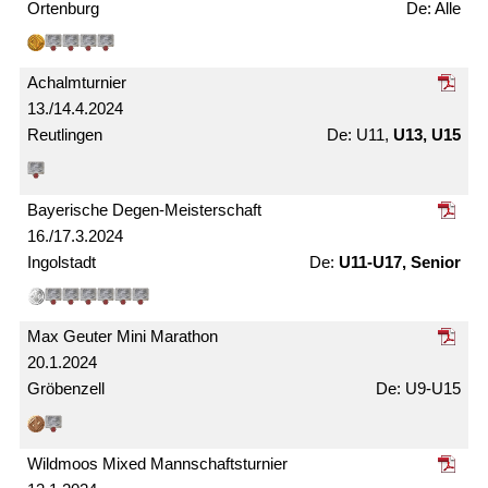
Ortenburg
Alle
Achalm­turnier
13./14.4.2024
Reutlingen
U11,
U13, U15
Bayerische Degen-Meister­schaft
16./17.3.2024
Ingolstadt
U11-U17, Senior
Max Geuter Mini Marathon
20.1.2024
Gröbenzell
U9-U15
Wildmoos Mixed Mann­schafts­turnier