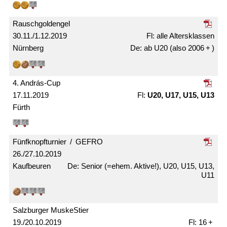
Rausch­gold­engel
30.11./1.12.2019
alle Alters­klassen
Nürnberg
ab U20 (also 2006 + )
4. András-Cup
17.11.2019
U20, U17, U15, U13
Fürth
Fünfknopf­­turnier / GEFRO
26./27.10.2019
Kaufbeuren
Senior (=ehem. Aktive!), U20, U15, U13,
U11
Salzburger MuskeStier
19./20.10.2019
16 +