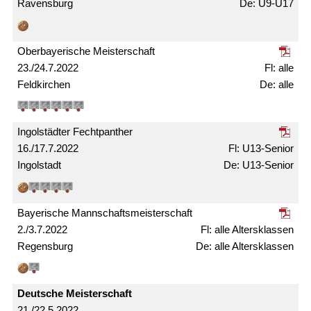
Ravensburg
U9-U17
Ober­bayerische Meister­schaft
23./24.7.2022
alle
Feldkirchen
alle
Ingolstädter Fechtpanther
16./17.7.2022
U13-Senior
Ingolstadt
U13-Senior
Bayerische Mann­schafts­meister­schaft
2./3.7.2022
alle Alters­klassen
Regensburg
alle Alters­klassen
Deutsche Meister­schaft
21./22.5.2022