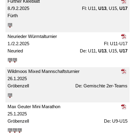
Fürther Kleeblatt
8./9.2.2025
U11,
U13
, U15,
U17
Fürth
Neurieder Würmtal­turnier
1./2.2.2025
U11-U17
Neuried
U11,
U13
, U15,
U17
Wildmoos Mixed Mann­schafts­turnier
26.1.2025
Gröbenzell
Gemischte 2er-Teams
Max Geuter Mini Marathon
25.1.2025
Gröbenzell
U9-U15