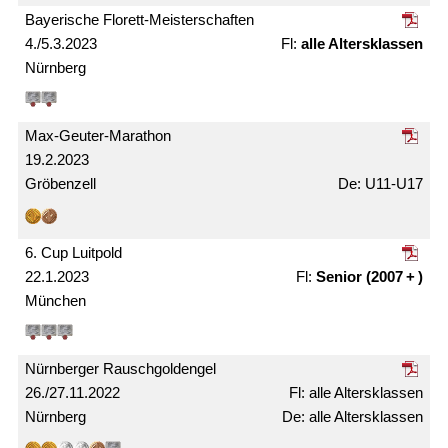
Bayerische Florett-Meister­schaften
4./5.3.2023
alle Alters­klassen
Nürnberg
Max-Geuter-Marathon
19.2.2023
Gröbenzell
U11-U17
6. Cup Luitpold
22.1.2023
Senior (2007 + )
München
Nürnberger Rausch­gold­engel
26./27.11.2022
alle Alters­klassen
Nürnberg
alle Alters­klassen