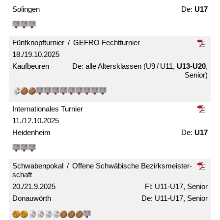
Solingen
U17
Fünfknopf­turnier / GEFRO Fecht­turnier
18./19.10.2025
Kaufbeuren
alle Alters­klassen (U9 / U11,
U13-U20
,
Senior)
Internationales Turnier
11./12.10.2025
Heidenheim
U17
Schwabenpokal / Offene Schwäbische Bezirks­meister­
schaft
20./21.9.2025
U11-U17, Senior
Donauwörth
U11-U17, Senior