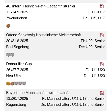
46. Intern. Heinrich-Petri-Gedächtnis­turnier
13./14.9.2025
U11-U17
Zweibrücken
U15, U17
Offene Schleswig-Holsteinische Meister­schaft
30./31.8.2025
U20, Senior
Bad Segeberg
U20, Senior
Donau-Iller-Cup
26./27.7.2025
U11-U20
Neu-Ulm
U11-U20
Bayerische Mann­schafts­meister­schaft
19./20.7.2025
Mann­schaften, U11-U17 und Senior
Regensburg
Mann­schaften, U11-U17 und Senior