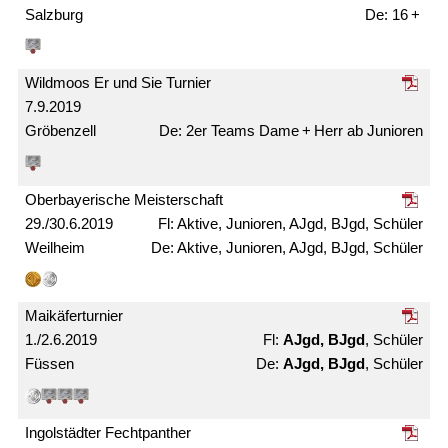
Salzburg
16 +
Wildmoos Er und Sie Turnier
7.9.2019
Gröbenzell
2er Teams Dame + Herr ab Junioren
Ober­bayerische Meister­schaft
29./30.6.2019
Aktive, Junioren, AJgd, BJgd, Schüler
Weilheim
Aktive, Junioren, AJgd, BJgd, Schüler
Maikäfer­turnier
1./2.6.2019
AJgd, BJgd
, Schüler
Füssen
AJgd, BJgd
, Schüler
Ingolstädter Fechtpanther