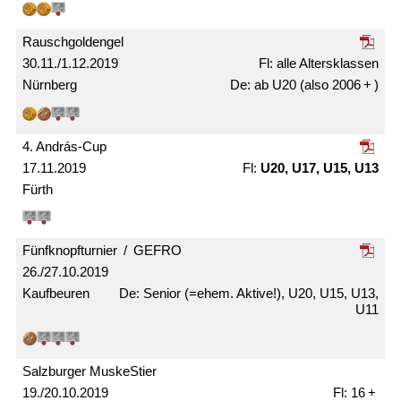
Rausch­gold­engel
30.11./1.12.2019
alle Alters­klassen
Nürnberg
ab U20 (also 2006 + )
4. András-Cup
17.11.2019
U20, U17, U15, U13
Fürth
Fünfknopf­­turnier / GEFRO
26./27.10.2019
Kaufbeuren
Senior (=ehem. Aktive!), U20, U15, U13,
U11
Salzburger MuskeStier
19./20.10.2019
16 +