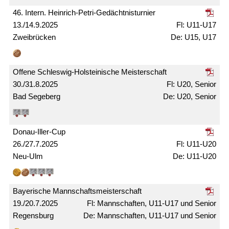
46. Intern. Heinrich-Petri-Gedächtnis­turnier
13./14.9.2025
U11-U17
Zweibrücken
U15, U17
Offene Schleswig-Holsteinische Meister­schaft
30./31.8.2025
U20, Senior
Bad Segeberg
U20, Senior
Donau-Iller-Cup
26./27.7.2025
U11-U20
Neu-Ulm
U11-U20
Bayerische Mann­schafts­meister­schaft
19./20.7.2025
Mann­schaften, U11-U17 und Senior
Regensburg
Mann­schaften, U11-U17 und Senior