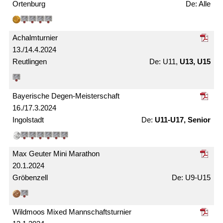
Ortenburg
Alle
Achalm­turnier
13./14.4.2024
Reutlingen
U11,
U13, U15
Bayerische Degen-Meister­schaft
16./17.3.2024
Ingolstadt
U11-U17, Senior
Max Geuter Mini Marathon
20.1.2024
Gröbenzell
U9-U15
Wildmoos Mixed Mann­schafts­turnier