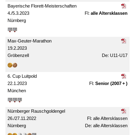
Bayerische Florett-Meister­schaften
4./5.3.2023
alle Alters­klassen
Nürnberg
Max-Geuter-Marathon
19.2.2023
Gröbenzell
U11-U17
6. Cup Luitpold
22.1.2023
Senior (2007 + )
München
Nürnberger Rausch­gold­engel
26./27.11.2022
alle Alters­klassen
Nürnberg
alle Alters­klassen