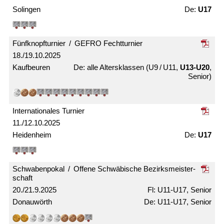
Solingen
U17
Fünfknopf­turnier / GEFRO Fecht­turnier
18./19.10.2025
Kaufbeuren
alle Alters­klassen (U9 / U11,
U13-U20
,
Senior)
Internationales Turnier
11./12.10.2025
Heidenheim
U17
Schwabenpokal / Offene Schwäbische Bezirks­meister­
schaft
20./21.9.2025
U11-U17, Senior
Donauwörth
U11-U17, Senior