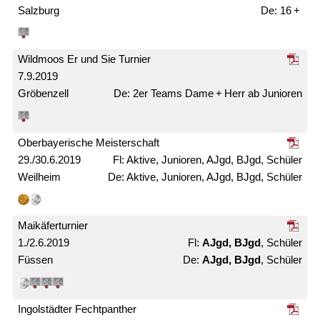
Salzburg
16 +
Wildmoos Er und Sie Turnier
7.9.2019
Gröbenzell
2er Teams Dame + Herr ab Junioren
Ober­bayerische Meister­schaft
29./30.6.2019
Aktive, Junioren, AJgd, BJgd, Schüler
Weilheim
Aktive, Junioren, AJgd, BJgd, Schüler
Maikäfer­turnier
1./2.6.2019
AJgd, BJgd
, Schüler
Füssen
AJgd, BJgd
, Schüler
Ingolstädter Fechtpanther