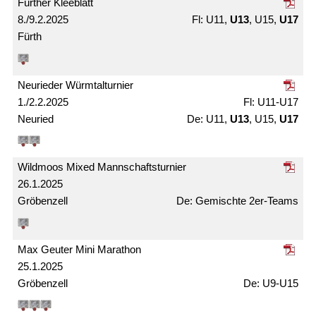
Fürther Kleeblatt
8./9.2.2025
U11,
U13
, U15,
U17
Fürth
Neurieder Würmtal­turnier
1./2.2.2025
U11-U17
Neuried
U11,
U13
, U15,
U17
Wildmoos Mixed Mann­schafts­turnier
26.1.2025
Gröbenzell
Gemischte 2er-Teams
Max Geuter Mini Marathon
25.1.2025
Gröbenzell
U9-U15