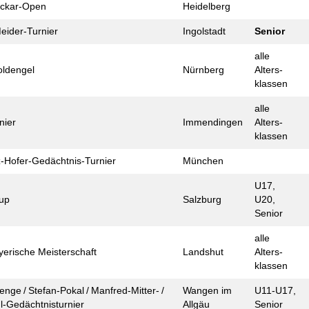
eckar-Open
Heidelberg
eider-Turnier
Ingolstadt
Senior
alle
ld­engel
Nürnberg
Alters­
klassen
alle
nier
Immendingen
Alters­
klassen
z-Hofer-Gedächtnis-Turnier
München
U17,
up
Salzburg
U20,
Senior
alle
yerische Meister­schaft
Landshut
Alters­
klassen
enge / Stefan-Pokal / Manfred-Mitter- /
Wangen im
U11-U17,
l-Gedächtnis­turnier
Allgäu
Senior