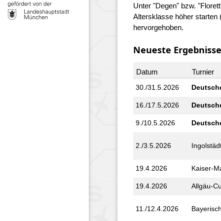
Unter "Degen" bzw. "Florett
Altersklasse höher starte
hervorgehoben.
Neueste Ergebniss
Datum
Turnier
30./31.5.2026
Deutsche
16./17.5.2026
Deutsche
9./10.5.2026
Deutsche
2./3.5.2026
Ingolstäd
19.4.2026
Kaiser-M
19.4.2026
Allgäu-C
11./12.4.2026
Bayerisc