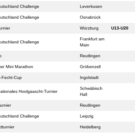
eutschland Challenge
Leverkusen
eutschland Challenge
Osnabrück
urnier
Würzburg
U13-U20
Frankfurt am
eutschland Challenge
Main
p
Reutlingen
er Mini Marathon
Gröbenzell
-Fecht-Cup
Ingolstadt
Schwäbisch
nationales Hoolgaascht-Turnier
Hall
urnier
Reutlingen
eutschland Challenge
Leipzig
t­turnier
Heidelberg