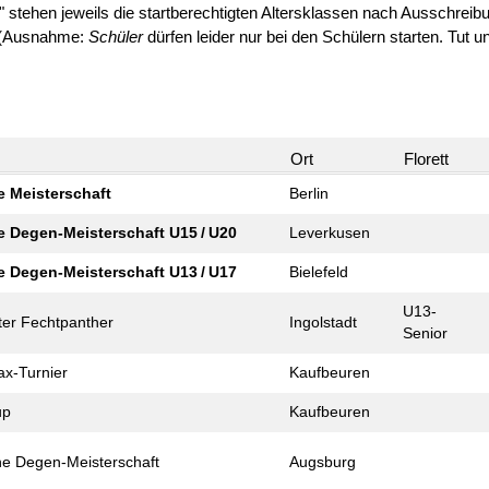
" stehen jeweils die startberechtigten Altersklassen nach Ausschreib
n (Ausnahme:
Schüler
dürfen leider nur bei den Schülern starten. Tut uns
e
Ort
Florett
 Meister­schaft
Berlin
 Degen-Meister­schaft U15 / U20
Leverkusen
 Degen-Meister­schaft U13 / U17
Bielefeld
U13-
ter Fechtpanther
Ingolstadt
Senior
ax-Turnier
Kaufbeuren
up
Kaufbeuren
he Degen-Meister­schaft
Augsburg