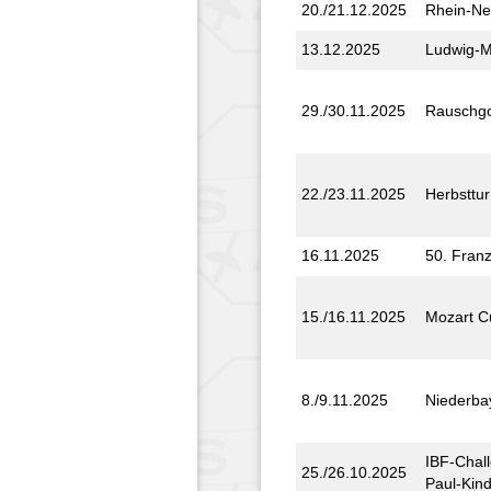
20./21.12.2025
Rhein-N
13.12.2025
Ludwig-M
29./30.11.2025
Rausch­go
22./23.11.2025
Herbst­tur
16.11.2025
50. Fran
15./16.11.2025
Mozart C
8./9.11.2025
Nieder­ba
IBF-Chall
25./26.10.2025
Paul-Kind