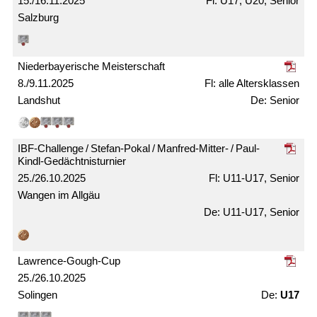
15./16.11.2025
U17, U20, Senior
Salzburg
Nieder­bayerische Meister­schaft
8./9.11.2025
alle Alters­klassen
Landshut
Senior
IBF-Challenge / Stefan-Pokal / Manfred-Mitter- / Paul-
Kindl-Gedächtnis­turnier
25./26.10.2025
U11-U17, Senior
Wangen im Allgäu
U11-U17, Senior
Lawrence-Gough-Cup
25./26.10.2025
Solingen
U17