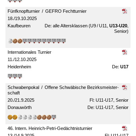
Fünfknopf­turnier / GEFRO Fecht­turnier
18./19.10.2025
Kaufbeuren
alle Alters­klassen (U9 / U11,
U13-U20
,
Senior)
Internationales Turnier
11./12.10.2025
Heidenheim
U17
Schwabenpokal / Offene Schwäbische Bezirks­meister­
schaft
20./21.9.2025
U11-U17, Senior
Donauwörth
U11-U17, Senior
46. Intern. Heinrich-Petri-Gedächtnis­turnier
13./14.9.2025
U11-U17