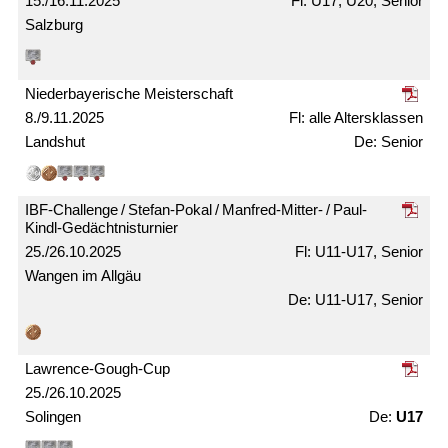
15./16.11.2025
U17, U20, Senior
Salzburg
Nieder­bayerische Meister­schaft
8./9.11.2025
alle Alters­klassen
Landshut
Senior
IBF-Challenge / Stefan-Pokal / Manfred-Mitter- / Paul-
Kindl-Gedächtnis­turnier
25./26.10.2025
U11-U17, Senior
Wangen im Allgäu
U11-U17, Senior
Lawrence-Gough-Cup
25./26.10.2025
Solingen
U17