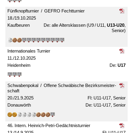
Fünfknopf­turnier / GEFRO Fecht­turnier
18./19.10.2025
Kaufbeuren
alle Alters­klassen (U9 / U11,
U13-U20
,
Senior)
Internationales Turnier
11./12.10.2025
Heidenheim
U17
Schwabenpokal / Offene Schwäbische Bezirks­meister­
schaft
20./21.9.2025
U11-U17, Senior
Donauwörth
U11-U17, Senior
46. Intern. Heinrich-Petri-Gedächtnis­turnier
13./14.9.2025
U11-U17