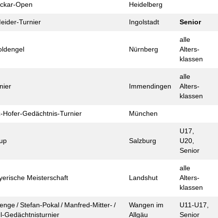
eckar-Open
Heidelberg
eider-Turnier
Ingolstadt
Senior
alle
ld­engel
Nürnberg
Alters­
klassen
alle
nier
Immendingen
Alters­
klassen
z-Hofer-Gedächtnis-Turnier
München
U17,
up
Salzburg
U20,
Senior
alle
yerische Meister­schaft
Landshut
Alters­
klassen
enge / Stefan-Pokal / Manfred-Mitter- /
Wangen im
U11-U17,
l-Gedächtnis­turnier
Allgäu
Senior