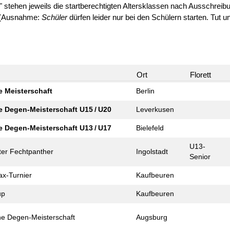
" stehen jeweils die startberechtigten Altersklassen nach Ausschreib
n (Ausnahme:
Schüler
dürfen leider nur bei den Schülern starten. Tut uns
e
Ort
Florett
 Meister­schaft
Berlin
 Degen-Meister­schaft U15 / U20
Leverkusen
 Degen-Meister­schaft U13 / U17
Bielefeld
U13-
ter Fechtpanther
Ingolstadt
Senior
ax-Turnier
Kaufbeuren
up
Kaufbeuren
he Degen-Meister­schaft
Augsburg