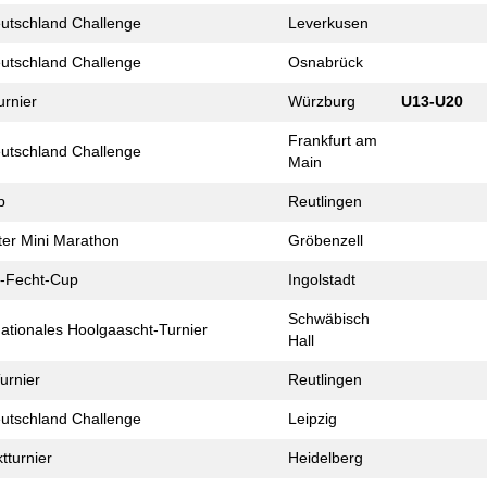
eutschland Challenge
Leverkusen
eutschland Challenge
Osnabrück
urnier
Würzburg
U13-U20
Frankfurt am
eutschland Challenge
Main
p
Reutlingen
er Mini Marathon
Gröbenzell
-Fecht-Cup
Ingolstadt
Schwäbisch
nationales Hoolgaascht-Turnier
Hall
urnier
Reutlingen
eutschland Challenge
Leipzig
t­turnier
Heidelberg