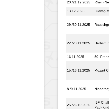
20./21.12.2025
Rhein-N
13.12.2025
Ludwig-M
29./30.11.2025
Rausch­go
22./23.11.2025
Herbst­tur
16.11.2025
50. Fran
15./16.11.2025
Mozart C
8./9.11.2025
Nieder­ba
IBF-Chall
25./26.10.2025
Paul-Kind