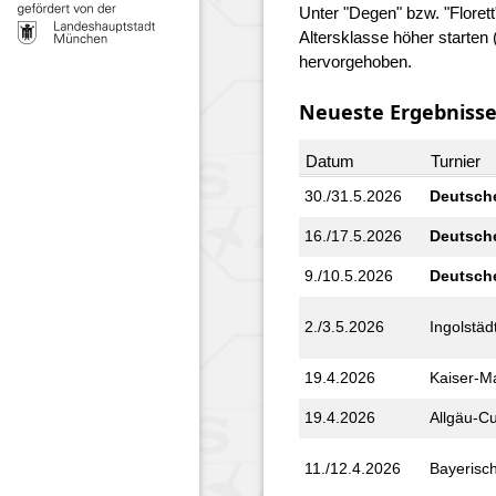
Unter "Degen" bzw. "Florett
Altersklasse höher starte
hervorgehoben.
Neueste Ergebniss
Datum
Turnier
30./31.5.2026
Deutsche
16./17.5.2026
Deutsche
9./10.5.2026
Deutsche
2./3.5.2026
Ingolstäd
19.4.2026
Kaiser-M
19.4.2026
Allgäu-C
11./12.4.2026
Bayerisc