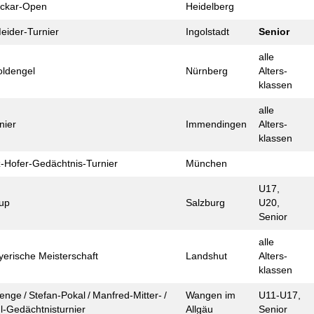
eckar-Open
Heidelberg
eider-Turnier
Ingolstadt
Senior
alle
ld­engel
Nürnberg
Alters­
klassen
alle
nier
Immendingen
Alters­
klassen
z-Hofer-Gedächtnis-Turnier
München
U17,
up
Salzburg
U20,
Senior
alle
yerische Meister­schaft
Landshut
Alters­
klassen
enge / Stefan-Pokal / Manfred-Mitter- /
Wangen im
U11-U17,
l-Gedächtnis­turnier
Allgäu
Senior