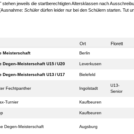
" stehen jeweils die startberechtigten Altersklassen nach Ausschreib
n (Ausnahme:
Schüler
dürfen leider nur bei den Schülern starten. Tut uns
e
Ort
Florett
 Meister­schaft
Berlin
 Degen-Meister­schaft U15 / U20
Leverkusen
 Degen-Meister­schaft U13 / U17
Bielefeld
U13-
ter Fechtpanther
Ingolstadt
Senior
ax-Turnier
Kaufbeuren
up
Kaufbeuren
he Degen-Meister­schaft
Augsburg