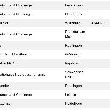
eutschland Challenge
Leverkusen
eutschland Challenge
Osnabrück
urnier
Würzburg
U13-U20
Frankfurt am
eutschland Challenge
Main
p
Reutlingen
er Mini Marathon
Gröbenzell
-Fecht-Cup
Ingolstadt
Schwäbisch
nationales Hoolgaascht-Turnier
Hall
urnier
Reutlingen
eutschland Challenge
Leipzig
t­turnier
Heidelberg