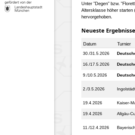
Unter "Degen" bzw. "Florett
Altersklasse höher starte
hervorgehoben.
Neueste Ergebniss
Datum
Turnier
30./31.5.2026
Deutsche
16./17.5.2026
Deutsche
9./10.5.2026
Deutsche
2./3.5.2026
Ingolstäd
19.4.2026
Kaiser-M
19.4.2026
Allgäu-C
11./12.4.2026
Bayerisc