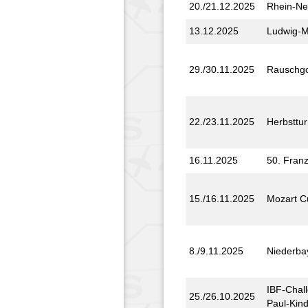
20./21.12.2025
Rhein-N
13.12.2025
Ludwig-M
29./30.11.2025
Rausch­go
22./23.11.2025
Herbst­tur
16.11.2025
50. Fran
15./16.11.2025
Mozart C
8./9.11.2025
Nieder­ba
IBF-Chall
25./26.10.2025
Paul-Kind