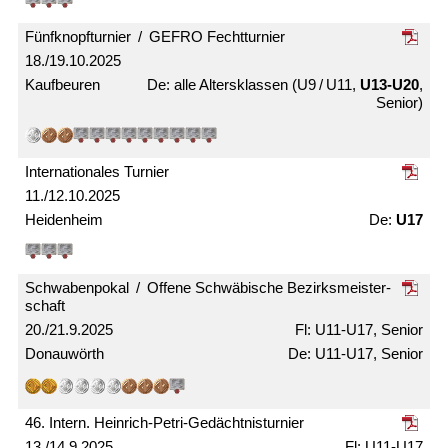
Fünfknopf­turnier / GEFRO Fecht­turnier
18./19.10.2025
Kaufbeuren
alle Alters­klassen (U9 / U11,
U13-U20
,
Senior)
Internationales Turnier
11./12.10.2025
Heidenheim
U17
Schwabenpokal / Offene Schwäbische Bezirks­meister­
schaft
20./21.9.2025
U11-U17, Senior
Donauwörth
U11-U17, Senior
46. Intern. Heinrich-Petri-Gedächtnis­turnier
13./14.9.2025
U11-U17