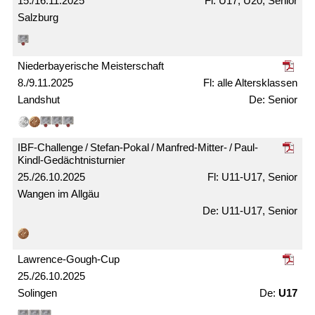
15./16.11.2025
U17, U20, Senior
Salzburg
Nieder­bayerische Meister­schaft
8./9.11.2025
alle Alters­klassen
Landshut
Senior
IBF-Challenge / Stefan-Pokal / Manfred-Mitter- / Paul-
Kindl-Gedächtnis­turnier
25./26.10.2025
U11-U17, Senior
Wangen im Allgäu
U11-U17, Senior
Lawrence-Gough-Cup
25./26.10.2025
Solingen
U17