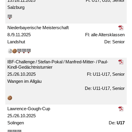
15./16.11.2025
U17, U20, Senior
Salzburg
Nieder­bayerische Meister­schaft
8./9.11.2025
alle Alters­klassen
Landshut
Senior
IBF-Challenge / Stefan-Pokal / Manfred-Mitter- / Paul-
Kindl-Gedächtnis­turnier
25./26.10.2025
U11-U17, Senior
Wangen im Allgäu
U11-U17, Senior
Lawrence-Gough-Cup
25./26.10.2025
Solingen
U17