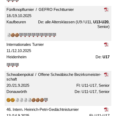
Fünfknopf­turnier / GEFRO Fecht­turnier
18./19.10.2025
Kaufbeuren
alle Alters­klassen (U9 / U11,
U13-U20
,
Senior)
Internationales Turnier
11./12.10.2025
Heidenheim
U17
Schwabenpokal / Offene Schwäbische Bezirks­meister­
schaft
20./21.9.2025
U11-U17, Senior
Donauwörth
U11-U17, Senior
46. Intern. Heinrich-Petri-Gedächtnis­turnier
13./14.9.2025
U11-U17